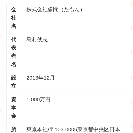
会
株式会社多聞（たもん）
社
名
代
島村仗志
表
者
名
設
2013年12月
立
資
1,000万円
本
金
所
東京本社/〒103-0006東京都中央区日本