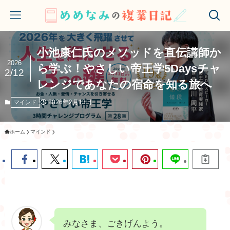
小池康仁氏のメソッドを直伝講師か
2026
ら学ぶ！やさしい帝王学5Daysチャ
2/12
レンジであなたの宿命を知る旅へ
2026年2月13日
マインド
ホーム
マインド
みなさま、ごきげんよう。